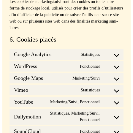
Les cook­ies de marketing/suivi sont des cook­ies ou toute autre
forme de stock­age local, util­isés pour créer des pro­fils d’utilisateurs
afin d’afficher de la pub­lic­ité ou de suiv­re l’utilisateur sur ce site
web ou sur plusieurs sites web dans des final­ités mar­ket­ing sim­i­
laires.
6. Cookies placés
Google Analytics
Sta­tis­tiques
Con­
sent
WordPress
Fonc­tion­nel
Con­
to
sent
ser­
Google Maps
Marketing/Suivi
Con­
to
vice
sent
ser­
Vimeo
Sta­tis­tiques
google-
Con­
to
vice
ana­
sent
ser­
YouTube
Marketing/Suivi, Fonc­tion­nel
word­
lyt­
Con­
to
vice
press
ics
sent
ser­
Sta­tis­tiques, Marketing/Suivi,
google-
Dailymotion
to
vice
Con­
Fonc­tion­nel
maps
ser­
vimeo
sent
SoundCloud
vice
Fonc­tion­nel
to