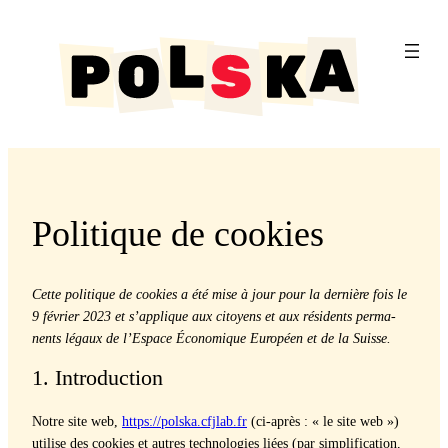
Aller
au
contenu
Politique de cookies
Cette poli­tique de cook­ies a été mise à jour pour la dernière fois le
9 févri­er 2023 et s’applique aux citoyens et aux rési­dents per­ma­
nents légaux de l’Espace Économique Européen et de la Suisse.
1. Introduction
Notre site web,
https://polska.cfjlab.fr
(ci-après : « le site web »)
utilise des cook­ies et autres tech­nolo­gies liées (par sim­pli­fi­ca­tion,