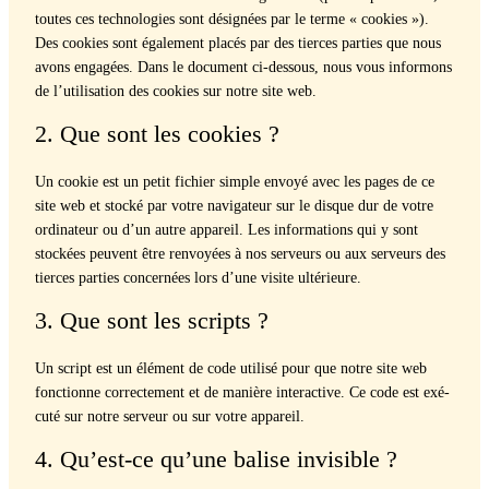
toutes ces tech­nolo­gies sont désignées par le terme « cook­ies »).
Des cook­ies sont égale­ment placés par des tierces par­ties que nous
avons engagées. Dans le doc­u­ment ci-dessous, nous vous infor­mons
de l’utilisation des cook­ies sur notre site web.
2. Que sont les cookies ?
Un cook­ie est un petit fichi­er sim­ple envoyé avec les pages de ce
site web et stocké par votre nav­i­ga­teur sur le disque dur de votre
ordi­na­teur ou d’un autre appareil. Les infor­ma­tions qui y sont
stock­ées peu­vent être ren­voyées à nos serveurs ou aux serveurs des
tierces par­ties con­cernées lors d’une vis­ite ultérieure.
3. Que sont les scripts ?
Un script est un élé­ment de code util­isé pour que notre site web
fonc­tionne cor­recte­ment et de manière inter­ac­tive. Ce code est exé­
cuté sur notre serveur ou sur votre appareil.
4. Qu’est-ce qu’une balise invisible ?