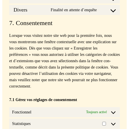
Con­
youtube
ser­
sent
Divers
Final­ité en attente d’enquête
vice
Con­
to
dai­
sent
ser­
7. Consentement
ly­
to
vice
mo­
ser­
sound­
Lorsque vous vis­itez notre site web pour la pre­mière fois, nous
tion
vice
cloud
vous mon­trerons une fenêtre con­textuelle avec une expli­ca­tion sur
divers
les cook­ies. Dès que vous cliquez sur « Enreg­istr­er les
préférences » vous nous autorisez à utilis­er les caté­gories de cook­ies
et d’extensions que vous avez sélec­tion­nés dans la fenêtre con­
textuelle, comme décrit dans la présente poli­tique de cook­ies. Vous
pou­vez dés­ac­tiv­er l’utilisation des cook­ies via votre nav­i­ga­teur,
mais veuillez not­er que notre site web pour­rait ne plus fonc­tion­ner
cor­recte­ment.
7.1 Gérez vos réglages de con­sen­te­ment
Fonctionnel
Toujours activé
Statistiques
Statistiques