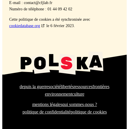
E‑mail :
contact@
cfjlab.fr
Numéro de télé­phone : 01 44 09 42 02
Cette poli­tique de cook­ies a été syn­chro­nisée avec
cookiedatabase.org
le 6 févri­er 2023.
depuis la guerre
société
libertés
ressources
frontières
environnement
culture
mentions légales
qui sommes-nous ?
politique de confidentialité
politique de cookies