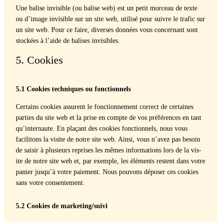
Une balise invis­i­ble (ou balise web) est un petit morceau de texte
ou d’image invis­i­ble sur un site web, util­isé pour suiv­re le traf­ic sur
un site web. Pour ce faire, divers­es don­nées vous con­cer­nant sont
stock­ées à l’aide de balis­es invis­i­bles.
5. Cookies
5.1 Cook­ies tech­niques ou fonc­tion­nels
Cer­tains cook­ies assurent le fonc­tion­nement cor­rect de cer­taines
par­ties du site web et la prise en compte de vos préférences en tant
qu’internaute. En plaçant des cook­ies fonc­tion­nels, nous vous
facili­tons la vis­ite de notre site web. Ain­si, vous n’avez pas besoin
de saisir à plusieurs repris­es les mêmes infor­ma­tions lors de la vis­
ite de notre site web et, par exem­ple, les élé­ments restent dans votre
panier jusqu’à votre paiement. Nous pou­vons dépos­er ces cook­ies
sans votre con­sen­te­ment.
5.2 Cook­ies de marketing/suivi