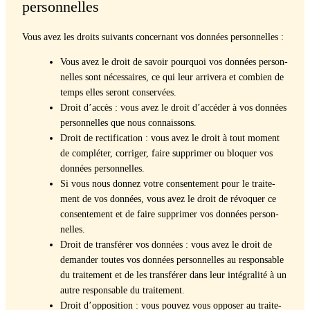
personnelles
Vous avez les droits suiv­ants con­cer­nant vos don­nées per­son­nelles :
Vous avez le droit de savoir pourquoi vos don­nées per­son­
nelles sont néces­saires, ce qui leur arrivera et com­bi­en de
temps elles seront con­servées.
Droit d’accès : vous avez le droit d’accéder à vos don­nées
per­son­nelles que nous con­nais­sons.
Droit de rec­ti­fi­ca­tion : vous avez le droit à tout moment
de com­pléter, cor­riger, faire sup­primer ou blo­quer vos
don­nées per­son­nelles.
Si vous nous don­nez votre con­sen­te­ment pour le traite­
ment de vos don­nées, vous avez le droit de révo­quer ce
con­sen­te­ment et de faire sup­primer vos don­nées per­son­
nelles.
Droit de trans­fér­er vos don­nées : vous avez le droit de
deman­der toutes vos don­nées per­son­nelles au respon­s­able
du traite­ment et de les trans­fér­er dans leur inté­gral­ité à un
autre respon­s­able du traite­ment.
Droit d’opposition : vous pou­vez vous oppos­er au traite­