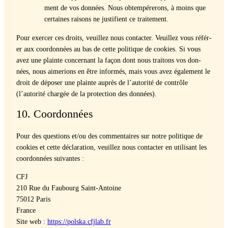
ment de vos don­nées. Nous obtem­pérerons, à moins que
cer­taines raisons ne jus­ti­fient ce traite­ment.
Pour exercer ces droits, veuillez nous con­tac­ter. Veuillez vous référ­
er aux coor­don­nées au bas de cette poli­tique de cook­ies. Si vous
avez une plainte con­cer­nant la façon dont nous traitons vos don­
nées, nous aime­ri­ons en être infor­més, mais vous avez égale­ment le
droit de dépos­er une plainte auprès de l’autorité de con­trôle
(l’autorité chargée de la pro­tec­tion des don­nées).
10. Coordonnées
Pour des ques­tions et/ou des com­men­taires sur notre poli­tique de
cook­ies et cette déc­la­ra­tion, veuillez nous con­tac­ter en util­isant les
coor­don­nées suiv­antes :
CFJ
210 Rue du Faubourg Saint-Antoine
75012 Paris
France
Site web :
https://polska.cfjlab.fr