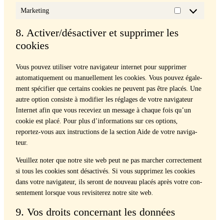
Marketing
Marketing
8. Activer/désactiver et supprimer les
cookies
Vous pou­vez utilis­er votre nav­i­ga­teur inter­net pour sup­primer
automa­tique­ment ou manuelle­ment les cook­ies. Vous pou­vez égale­
ment spé­ci­fi­er que cer­tains cook­ies ne peu­vent pas être placés. Une
autre option con­siste à mod­i­fi­er les réglages de votre nav­i­ga­teur
Inter­net afin que vous rece­viez un mes­sage à chaque fois qu’un
cook­ie est placé. Pour plus d’informations sur ces options,
reportez-vous aux instruc­tions de la sec­tion Aide de votre nav­i­ga­
teur.
Veuillez not­er que notre site web peut ne pas marcher cor­recte­ment
si tous les cook­ies sont dés­ac­tivés. Si vous sup­primez les cook­ies
dans votre nav­i­ga­teur, ils seront de nou­veau placés après votre con­
sen­te­ment lorsque vous revis­iterez notre site web.
9. Vos droits concernant les données