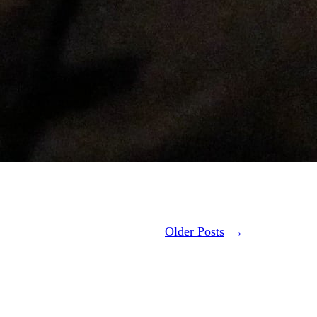
Older Posts
→