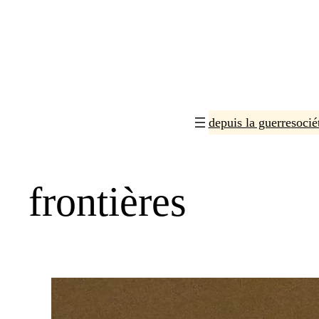
Aller
au
contenu
depuis la guerre
socié
frontières