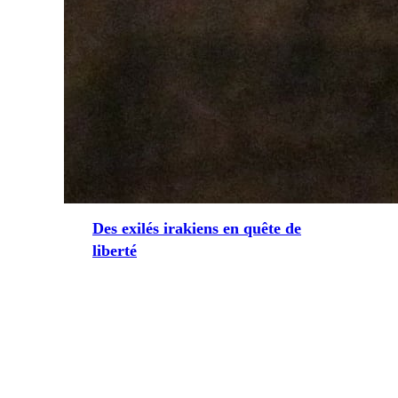
Des exilés irakiens en quête de
liberté