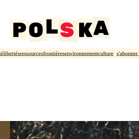
té
libertés
ressources
frontières
environnement
culture
s'abonner 