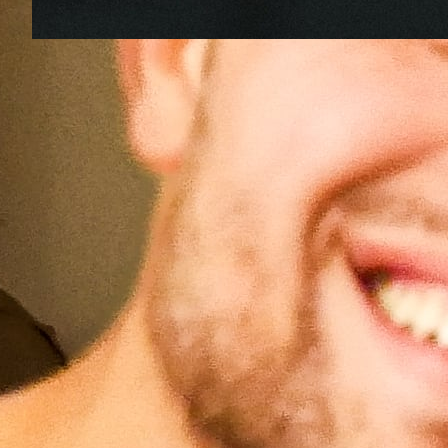
À la frontière polono-biélorusse,
ces habitants solidaires des
migrants persécutés