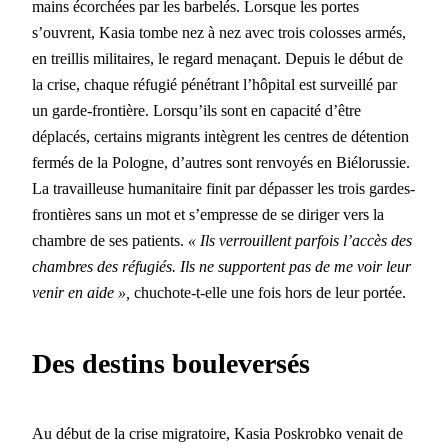
mains écorchées par les bar­belés. Lorsque les portes
s’ouvrent, Kasia tombe nez à nez avec trois
coloss­es armés,
en treil­lis mil­i­taires, le regard menaçant. Depuis le début de
la crise, chaque réfugié péné­trant l’hôpital est sur­veil­lé par
un garde-fron­tière. Lorsqu’ils sont en capac­ité d’être
déplacés, cer­tains migrants intè­grent les cen­tres de déten­tion
fer­més de la Pologne, d’autres sont ren­voyés en Biélorussie.
La tra­vailleuse human­i­taire finit par dépass­er les trois gardes-
fron­tières sans un mot et s’empresse de se diriger vers la
cham­bre de ses patients.
« Ils ver­rouil­lent par­fois l’accès des
cham­bres des réfugiés. Ils ne sup­por­t­ent pas de me voir leur
venir en aide »,
chu­chote-t-elle une fois hors de leur portée.
Des destins bouleversés
Au début de la crise migra­toire, Kasia Poskrobko venait de