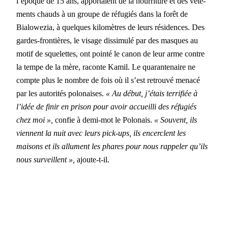
l’époque de 15 ans, appor­taient de la nour­ri­t­ure et des vête­
ments chauds à un groupe de réfugiés dans la forêt de
Bialowezia, à quelques kilo­mètres de leurs rési­dences. Des
gardes-fron­tières, le vis­age dis­simulé par des masques au
motif de squelettes, ont pointé le canon de leur arme con­tre
la tempe de la mère, racon­te Kamil. Le quar­an­te­naire ne
compte plus le nom­bre de fois où il s’est retrou­vé men­acé
par les autorités polon­ais­es.
« Au début, j’étais ter­ri­fiée à
l’idée de finir en prison pour avoir accueil­li des réfugiés
chez moi »,
con­fie à demi-mot le Polon­ais.
« Sou­vent, ils
vien­nent la nuit avec leurs pick-ups, ils encer­clent les
maisons et ils allu­ment les phares pour nous rap­pel­er qu’ils
nous sur­veil­lent »,
ajoute-t-il.