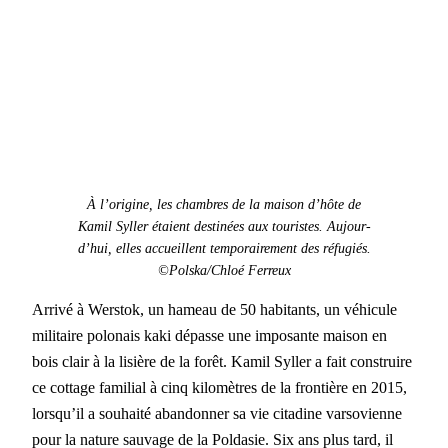
À
l’origine, les cham­bres de la mai­son d’hôte de
Kamil Syller étaient des­tinées aux touristes. Aujour­
d’hui, elles accueil­lent tem­po­raire­ment des réfugiés.
©Polska/Chloé Fer­reux
Arrivé à Wer­stok, un hameau de 50 habi­tants, un véhicule
mil­i­taire polon­ais kaki dépasse une imposante mai­son en
bois clair à la lisière de la forêt. Kamil Syller a fait con­stru­ire
ce cot­tage famil­ial à cinq kilo­mètres de la fron­tière en 2015,
lorsqu’il a souhaité aban­don­ner sa vie cita­dine varso­vi­enne
pour la nature sauvage de la Poldasie. Six ans plus tard, il