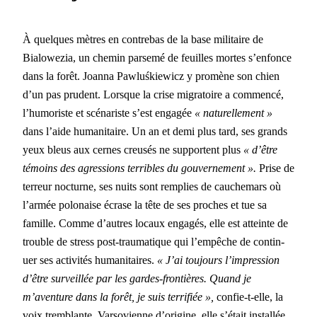
À quelques mètres en con­tre­bas de la base mil­i­taire de
Bialowezia, un chemin parsemé de feuilles mortes s’enfonce
dans la forêt. Joan­na Pawluśkiewicz y promène son chien
d’un pas pru­dent. Lorsque la crise migra­toire a com­mencé,
l’humoriste et scé­nar­iste s’est engagée
«
naturelle­ment
»
dans l’aide human­i­taire. Un an et demi plus tard, ses grands
yeux bleus aux cernes creusés ne sup­por­t­ent plus
« d’être
témoins des agres­sions ter­ri­bles du gou­verne­ment ».
Prise de
ter­reur noc­turne, ses nuits sont rem­plies de cauchemars où
l’armée polon­aise écrase la tête de ses proches et tue sa
famille. Comme d’autres locaux engagés, elle est atteinte de
trou­ble de stress post-trau­ma­tique qui l’empêche de con­tin­
uer ses activ­ités human­i­taires.
« J’ai tou­jours l’impression
d’être sur­veil­lée par les gardes-fron­tières. Quand je
m’aventure dans la forêt, je suis ter­ri­fiée »,
con­fie-t-elle, la
voix trem­blante. Varso­vi­enne d’origine, elle s’était instal­lée