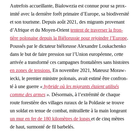
Autre­fois accueil­lante, Bialowezia est con­nue pour sa prox­
im­ité avec la dernière forêt pri­maire d’Europe, sa bio­di­ver­sité
et son tourisme. Depuis août 2021, des migrants provenant
d’Afrique et du Moyen-Ori­ent
ten­tent de tra­vers­er la fron­
tière polon­aise depuis la Biélorussie pour rejoin­dre l’Europe
.
Poussés par le dic­ta­teur biélorusse Alexan­dre Loukachenko
dans le but de faire pres­sion sur l’Union européenne, cette
arrivée a trans­for­mé ces cam­pagnes frontal­ières sans his­toires
en zones de ten­sions.
En novem­bre 2021, Mateusz Moraw­
iec­ki, le pre­mier min­istre polon­ais, avait estimé être con­fron­
té à une guerre
«
hybride où les migrants étaient util­isés
comme des armes
».
Désor­mais, à l’extrémité de chaque
route forestière des vil­lages ruraux de la Poldasie se trou­ve
un sol­dat en tenue de com­bat, mitrail­lette à la main longeant
un mur en fer de 180 kilo­mètres de longs
et de cinq mètres
de haut, sur­mon­té de fil bar­belés.