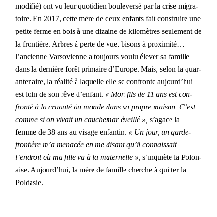
mod­i­fié) ont vu leur quo­ti­di­en boulever­sé par la crise migra­
toire. En
2017, cette mère de deux
enfants fait con­stru­ire une
petite ferme en bois à une dizaine
de
kilo­mètres seule­ment de
la fron­tière. Arbres à perte de vue, bisons à prox­im­ité…
l’ancienne Varso­vi­enne a tou­jours voulu élever sa famille
dans la dernière forêt pri­maire d’Europe. Mais, selon la quar­
an­te­naire, la réal­ité à laque­lle elle se con­fronte aujourd’hui
est loin de son rêve d’enfant.
« Mon fils de 11
ans est con­
fron­té à la cru­auté du monde dans sa pro­pre mai­son. C’est
comme si on vivait un cauchemar éveil­lé »,
s’agace la
femme de 38
ans au vis­age enfan­tin.
« Un jour, un garde-
fron­tière m’a men­acée en me dis­ant qu’il con­nais­sait
l’endroit où ma fille va à la mater­nelle
»,
s’inquiète la Polon­
aise. Aujourd’hui, la mère de famille cherche à quit­ter la
Poldasie.