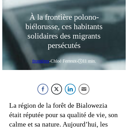
À la frontière polono-
biélorusse, ces habitants
solidaires des migrants
persécutés
frontières
-
Chloé Ferreux
-
11 min.
La région de la forêt de Bialowezia
était réputée pour sa qual­ité de vie, son
calme et sa nature. Aujourd’hui, les