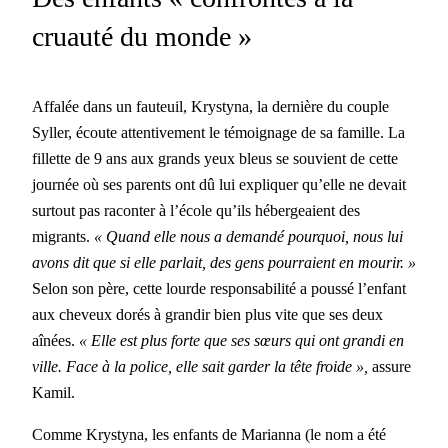
cruauté du monde »
Affalée dans un fau­teuil, Krysty­na, la dernière du cou­ple
Syller, écoute atten­tive­ment le témoignage de sa famille. La
fil­lette de 9
ans aux grands yeux bleus se sou­vient de cette
journée où ses par­ents ont dû lui expli­quer qu’elle ne devait
surtout pas racon­ter à l’école qu’ils hébergeaient des
migrants.
« Quand elle nous a demandé pourquoi, nous lui
avons dit que si elle par­lait, des gens pour­raient en mourir. »
Selon son père, cette lourde respon­s­abil­ité a poussé l’enfant
aux cheveux dorés à grandir bien plus vite que ses deux
aînées.
« Elle est plus forte que ses sœurs qui ont gran­di en
ville. Face à la police, elle sait garder la tête froide »,
assure
Kamil.
Comme Krysty­na, les enfants de Mar­i­an­na (le nom a été