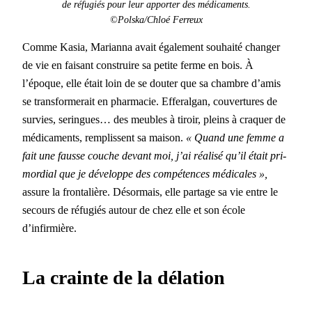
de réfugiés pour leur apporter des médica­ments.
©Polska/Chloé Fer­reux
Comme Kasia, Mar­i­an­na avait égale­ment souhaité chang­er
de vie en faisant con­stru­ire sa petite ferme en bois. À
l’époque, elle était loin de se douter que sa cham­bre d’amis
se trans­formerait en phar­ma­cie. Effer­al­gan, cou­ver­tures de
survies, seringues… des meubles à tiroir, pleins à cra­quer de
médica­ments, rem­plis­sent sa mai­son.
« Quand une femme a
fait une fausse couche devant moi, j’ai réal­isé qu’il était pri­
mor­dial que je développe des com­pé­tences médi­cales »,
assure la frontal­ière. Désor­mais, elle partage sa vie entre le
sec­ours de réfugiés autour de chez elle et son école
d’infirmière.
La crainte de la délation