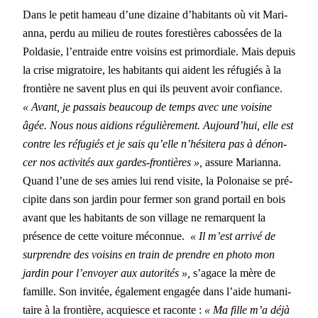
Dans le petit hameau d’une dizaine d’habitants où vit Mar­i­
an­na, per­du au milieu de routes forestières cabossées de la
Poldasie, l’entraide entre voisins est pri­mor­diale. Mais depuis
la crise migra­toire, les habi­tants qui aident les réfugiés à la
fron­tière ne savent plus en qui ils peu­vent avoir con­fi­ance.
« Avant, je pas­sais beau­coup de temps avec une voi­sine
âgée. Nous nous aid­ions régulière­ment. Aujourd’hui, elle est
con­tre les réfugiés et je sais qu’elle n’hésit­era pas à dénon­
cer nos activ­ités aux gardes-fron­tières »,
assure Mar­i­an­na.
Quand l’une de ses amies lui rend vis­ite, la Polon­aise se pré­
cip­ite dans son jardin pour fer­mer son grand por­tail en bois
avant que les habi­tants de son vil­lage ne remar­quent la
présence de cette voiture mécon­nue.
«
Il m’est arrivé de
sur­pren­dre des voisins en train de pren­dre en pho­to mon
jardin pour l’envoyer aux autorités
»,
s’agace la mère de
famille. Son invitée, égale­ment engagée dans l’aide human­i­
taire à la fron­tière, acqui­esce et racon­te
:
« Ma fille m’a déjà