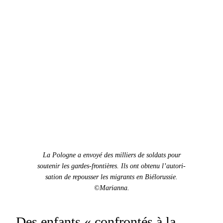
La Pologne a envoyé des mil­liers de sol­dats pour
soutenir les gardes-fron­tières. Ils ont obtenu l’au­tori­
sa­tion de repouss­er les migrants en Biélorussie.
©Mar­i­an­na.
Des enfants « confrontés à la