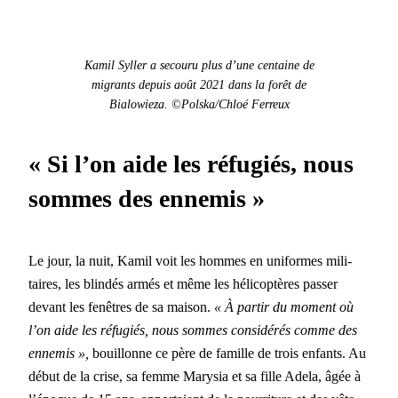
Kamil Syller a sec­ou­ru plus d’une cen­taine de
migrants depuis août 2021 dans la forêt de
Bialowieza.
©Polska/Chloé Fer­reux
« Si l’on aide les réfugiés, nous
sommes des ennemis »
Le jour, la nuit, Kamil voit les hommes en uni­formes mil­i­
taires, les blind­és armés et même les héli­cop­tères pass­er
devant les fenêtres de sa mai­son.
« À par­tir du moment où
l’on aide les réfugiés, nous sommes con­sid­érés comme des
enne­mis »,
bouil­lonne ce père de famille de trois enfants. Au
début de la crise, sa femme Marysia et sa fille Adela, âgée à