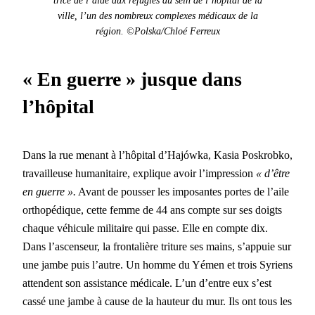
trice de l’aide aux réfugiés au sein de l’hôpi­tal de la
ville, l’un des nom­breux com­plex­es médi­caux de la
région.
©Polska/Chloé Fer­reux
« En guerre » jusque dans
l’hôpital
Dans la rue menant à l’hôpital d’Hajówka, Kasia Poskrobko,
tra­vailleuse human­i­taire, explique avoir l’impression
« d’être
en guerre ».
Avant de pouss­er les imposantes portes de l’aile
orthopédique, cette femme de 44
ans compte sur ses doigts
chaque véhicule mil­i­taire qui passe. Elle en compte dix.
Dans l’ascenseur, la frontal­ière tri­t­ure ses mains, s’ap­puie sur
une jambe puis l’autre. Un homme du Yémen et trois
Syriens
atten­dent son assis­tance médi­cale. L’un d’entre eux s’est
cassé une jambe à cause de la hau­teur du mur. Ils ont tous les