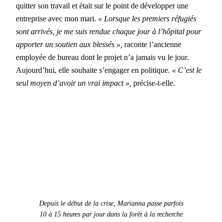
quit­ter son tra­vail et était sur le point de dévelop­per une
entre­prise avec mon mari.
« Lorsque les pre­miers réfugiés
sont arrivés, je me suis ren­due chaque jour à l’hôpital pour
apporter un sou­tien aux blessés
»,
racon­te l’ancienne
employée de bureau dont le pro­jet n’a jamais vu le jour.
Aujourd’hui, elle
souhaite s’engager en poli­tique.
«
C’est le
seul moyen d’avoir un vrai impact »,
pré­cise-t-elle.
Depuis le début de la crise, Mar­i­an­na passe par­fois
10 à 15 heures par jour dans la forêt à la recherche