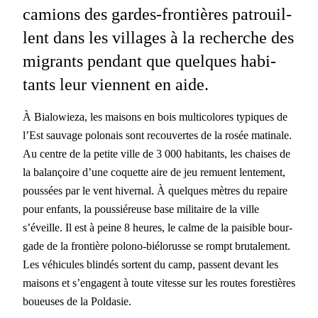
camions des gardes-fron­tières patrouil­
lent dans les vil­lages à la recherche des
migrants pen­dant que quelques habi­
tants leur vien­nent en aide.
À Bialowieza, les maisons en bois mul­ti­col­ores typ­iques de
l’Est sauvage polon­ais sont recou­vertes de la rosée mati­nale.
Au cen­tre de la petite ville de 3 000 habi­tants, les chais­es de
la bal­ançoire d’une coquette aire de jeu remuent lente­ment,
poussées par le vent hiver­nal. À quelques mètres du repaire
pour enfants, la pous­siéreuse base mil­i­taire de la ville
s’éveille. Il est à peine 8 heures, le calme de la pais­i­ble bour­
gade de la fron­tière polono-biélorusse se rompt bru­tale­ment.
Les véhicules blind­és sor­tent du camp, passent devant les
maisons et s’engagent à toute vitesse sur les routes forestières
boueuses de la Poldasie.