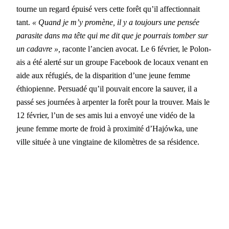
tourne un regard épuisé vers cette forêt qu’il affec­tion­nait
tant.
« Quand je m’y promène, il y a tou­jours une pen­sée
par­a­site dans ma tête qui me dit que je pour­rais tomber sur
un cadavre »,
racon­te l’ancien avo­cat. Le 6 févri­er, le Polon­
ais a été alerté sur un groupe Face­book de locaux venant en
aide aux réfugiés, de la dis­pari­tion d’une jeune femme
éthiopi­enne. Per­suadé qu’il pou­vait encore la sauver, il a
passé ses journées à arpen­ter la forêt pour la trou­ver. Mais le
12 févri­er, l’un de ses amis lui a envoyé une vidéo de la
jeune femme morte de froid à prox­im­ité d’Hajówka, une
ville située à une ving­taine de kilo­mètres de sa rési­dence.