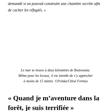
demandé si on pou­vait con­stru­ire une cham­bre secrète afin
de cacher les réfugiés. »
Le mur se trou­ve à deux kilo­mètres de Bialowezia.
Même pour les locaux, il est inter­dit de s’y approcher
à moins de 15 mètres.
©Polska/Chloé Fer­reux
«
Quand je m’aventure dans la
forêt, je suis terrifiée
»