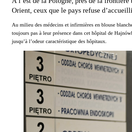
À l’est de la Pologne, près de la fron­tièr
Ori­ent, ceux que le pays refuse d’accueilli
Au milieu des médecins et infir­mières en blouse blanche du
tou­jours pas à leur présence dans cet hôpi­tal de Hajnówk
jusqu’à l’odeur car­ac­téris­tique des hôpi­taux.