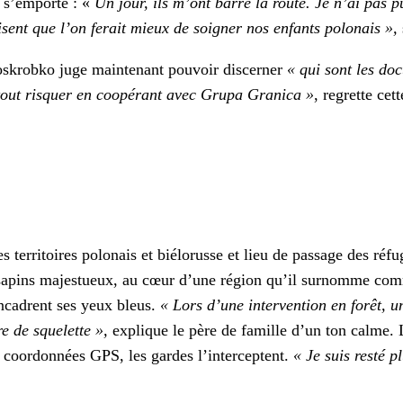
— s’emporte : «
Un jour, ils m’ont bar­ré la route. Je n’ai pas 
s­ent que l’on ferait mieux de soign­er nos enfants polon­ais »,
skrobko juge main­tenant pou­voir dis­cern­er
« qui sont les doc
out ris­quer en coopérant avec Gru­pa Grani­ca »
, regrette cet
 ter­ri­toires polon­ais et biélorusse et lieu de pas­sage des r
des sap­ins majestueux, au cœur d’une région qu’il surnomme c
 enca­drent ses yeux bleus.
« Lors d’une inter­ven­tion en forêt
re de squelette »,
explique le père de famille d’un ton calme. L
 coor­don­nées GPS, les gardes l’interceptent.
« Je suis resté p