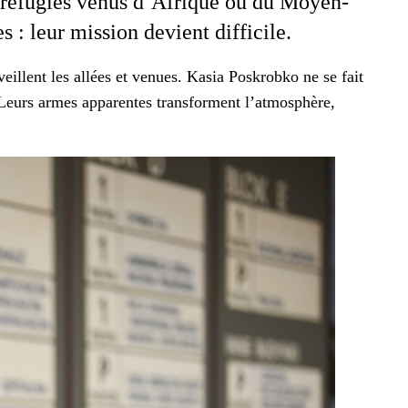
aux réfugiés venus d’Afrique ou du Moyen-
: leur mis­sion devient dif­fi­cile.
veil­lent les allées et venues. Kasia Poskrobko ne se fait
 Leurs armes appar­entes trans­for­ment l’atmosphère,