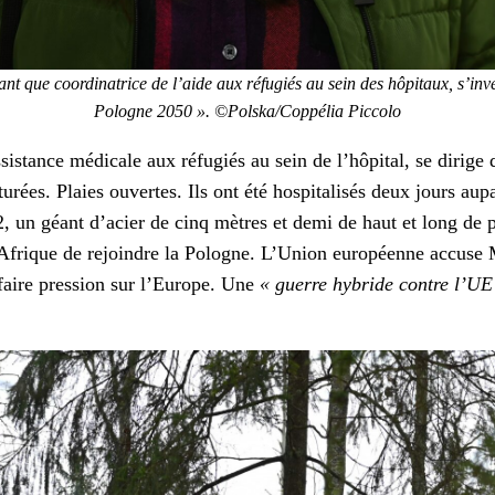
e coor­di­na­trice de l’aide aux réfugiés au sein des hôpi­taux, s’investit 
Pologne 2050
»
. ©Polska/Coppélia Pic­co­lo
s­tance médi­cale aux réfugiés au sein de l’hôpital, se dirige 
s. Plaies ouvertes. Ils ont été hos­pi­tal­isés deux jours aupar­a­
2, un géant d’acier de cinq mètres et demi de haut et long de p
 d’Afrique de rejoin­dre la Pologne. L’Union européenne accuse
faire pres­sion sur l’Europe. Une
« guerre hybride con­tre l’UE