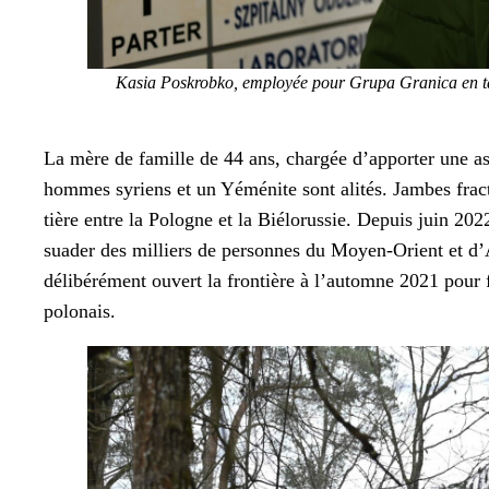
Kasia Poskrobko, employée pour Gru­pa Grani­ca en tant qu
La mère de famille de 44 ans, chargée d’apporter une assi
hommes syriens et un Yéménite sont alités. Jambes frac­turée
tière entre la Pologne et la Biélorussie. Depuis juin 202
suad­er des mil­liers de per­son­nes du Moyen-Ori­ent et
délibéré­ment ouvert la fron­tière à l’automne 2021 pour 
polon­ais.