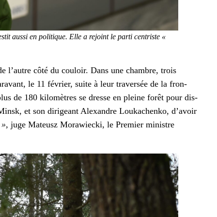
aus­si en poli­tique. Elle a rejoint le par­ti cen­triste
«
de l’autre côté du couloir. Dans une cham­bre, trois
vant, le 11 févri­er, suite à leur tra­ver­sée de la fron­
lus de 180 kilo­mètres se dresse en pleine forêt pour dis­
 Min­sk, et son dirigeant Alexan­dre Loukachenko, d’avoir
 »,
juge Mateusz Moraw­iec­ki, le Pre­mier min­istre