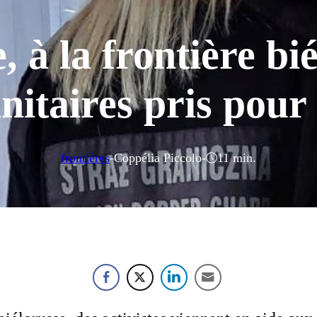
 à la frontière bié
itaires pris pour 
frontières
-
Coppélia Piccolo
-
11 min.