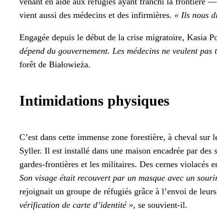
venant en aide aux réfugiés ayant franchi la fron­tière 
vient aus­si des médecins et des infir­mières.
« Ils nous di
Engagée depuis le début de la crise migra­toire, Kasia Po
dépend du gou­verne­ment. Les médecins ne veu­lent pas t
forêt de Białowieża.
Intimidations physiques
C’est dans cette immense zone forestière, à cheval sur les
Syller. Il est instal­lé dans une mai­son encadrée par 
gardes-fron­tières et les mil­i­taires. Des cernes vio­lacés
Son vis­age était recou­vert par un masque avec un souri
rejoignait un groupe de réfugiés grâce à l’envoi de leurs
véri­fi­ca­tion de carte d’identité »,
se sou­vient-il.