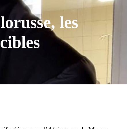
lorusse, les
cibles