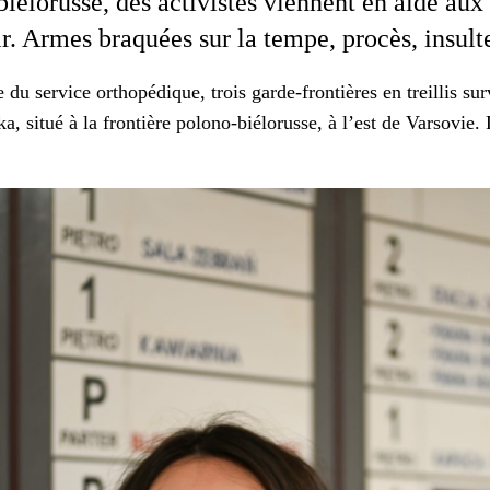
e biélorusse, des activistes vien­nent en aide 
r. Armes braquées sur la tempe, procès, insultes 
 ser­vice orthopédique, trois garde-fron­tières en treil­lis sur­
a, situé à la fron­tière polono-biélorusse, à l’est de Varso­vie.