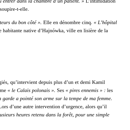
pu entr­er dans la cham­bre d’un patient. »
L’intimidation
soupire-t-elle.
­teurs du bon côté ».
Elle en dénom­bre cinq.
« L’hôpital
te habi­tante native d’Hajnówka, ville en lisière de la
éfugiés, qu’intervient depuis plus d’un et demi Kamil
omme
« le Calais polon­ais ».
Ses
« pires enne­mis » :
les
, un garde a pointé son arme sur la tempe de ma femme.
ors d’une autre inter­ven­tion d’urgence, alors qu’il
lusieurs heures retenu dans la forêt, pour une sim­ple