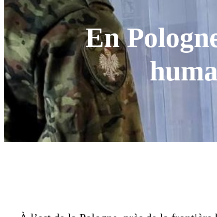
En Pologne,
human