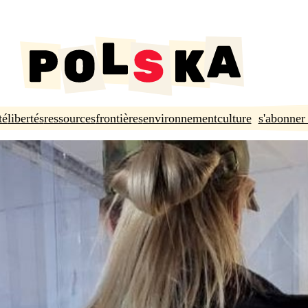
té
libertés
ressources
frontières
environnement
culture
s'abonner 