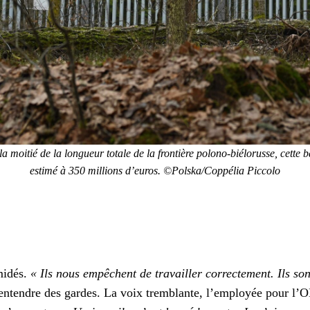
a moitié de la longueur totale de la fron­tière polono-biélorusse, cette 
estimé à 350 mil­lions d’euros. ©Polska/Coppélia Pic­co­lo
imidés.
« Ils nous empêchent de tra­vailler cor­recte­ment. Ils son
enten­dre des gardes. La voix trem­blante, l’employée pour l’O