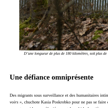
D’une longueur de plus de 180 kilo­mètres, soit plus de l
Une défiance omniprésente
Des migrants sous sur­veil­lance et des human­i­taires int
voirs »,
chu­chote Kasia Poskrobko pour ne pas se faire 