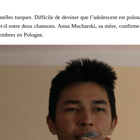
elles turques. Dif­fi­cile de devin­er que l’adolescent est polon
t-il entre deux chan­sons. Anna Muchars­ki, sa mère, con­firme s
em­bres en Pologne.