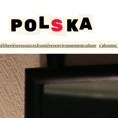
té
libertés
ressources
frontières
environnement
culture
s'abonner 