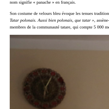
nom sig­ni­fie « panache » en français.
Son cos­tume de velours bleu évoque les tenues tra­di­tion­n
Tatar polon­ais. Aus­si bien polon­ais, que tatar »,
assène-
mem­bres de la com­mu­nauté tatare, qui compte 5 000 m