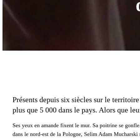
Présents depuis six siè­cles sur le ter­ri­to
plus que 5 000 dans le pays. Alors que leur
Ses yeux en amande fix­ent le mur. Sa poitrine se gon­fl
dans le nord-est de la Pologne, Selim Adam Muchars­ki r