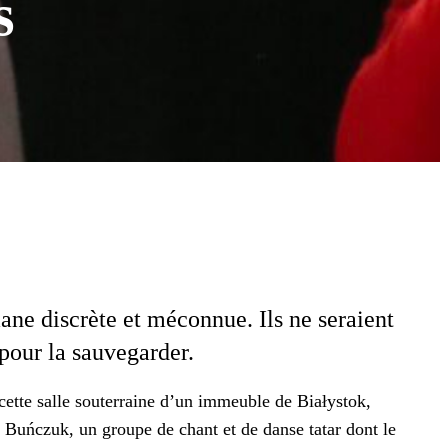
s
mane dis­crète et mécon­nue. Ils ne seraient
our la sauve­g­arder.
tte salle souter­raine d’un immeu­ble de Białys­tok,
e Buńczuk, un groupe de chant et de danse tatar dont le