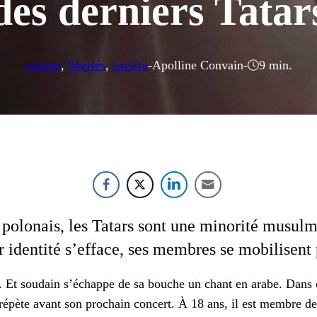
des derniers Tatar
culture
, 
libertés
, 
société
-
Apolline Convain
-
9 min.
ire polon­ais, les Tatars sont une minorité musul­
 iden­tité s’efface, ses mem­bres se mobilisent p
e. Et soudain s’échappe de sa bouche un chant en arabe. Dans ce
épète avant son prochain con­cert. À 18 ans, il est mem­bre d