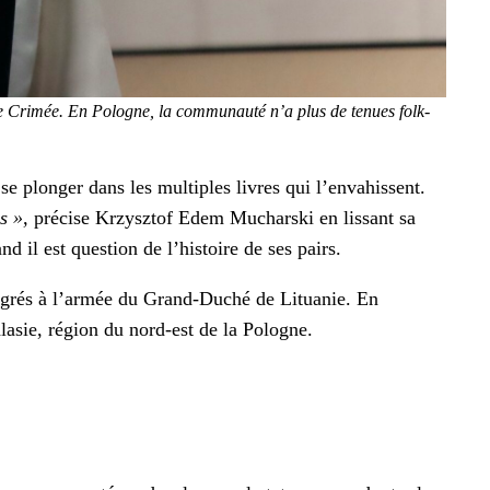
s de Crimée. En Pologne, la com­mu­nauté n’a plus de tenues folk­
e plonger dans les mul­ti­ples livres qui l’envahissent.
s »,
pré­cise Krzysztof Edem Muchars­ki en lis­sant sa
 il est ques­tion de l’histoire de ses pairs.
nté­grés à l’armée du Grand-Duché de Litu­anie. En
od­lasie, région du nord-est de la Pologne.