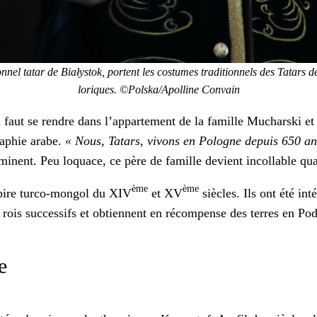
­nel tatar de Białys­tok, por­tent les cos­tumes tra­di­tion­nels des Tatar
loriques. ©Polska/Apolline Con­va­in
 faut se ren­dre dans l’appartement de la famille Muchars­ki et s
ra­phie arabe.
« Nous, Tatars, vivons en Pologne depuis 650 an
inent. Peu loquace, ce père de famille devient incol­lable quand
ème
ème
mpire tur­co-mon­gol du XIV
et XV
siè­cles. Ils ont été i
s rois suc­ces­sifs et obti­en­nent en récom­pense des ter­res en P
e