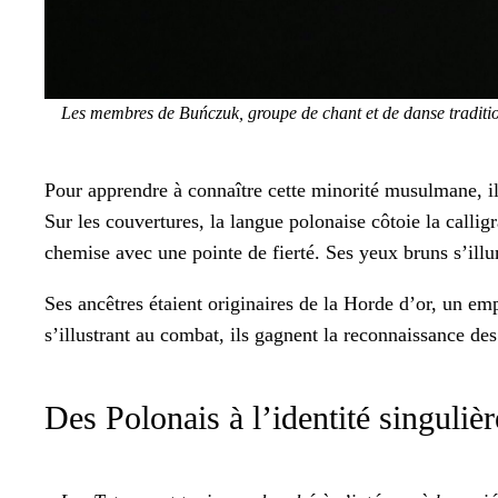
Les mem­bres de Buńczuk, groupe de chant et de danse tra­di­tion
Pour appren­dre à con­naître cette minorité musul­mane, il
Sur les cou­ver­tures, la langue polon­aise côtoie la cal­lig
chemise avec une pointe de fierté. Ses yeux bruns s’illum
Ses ancêtres étaient orig­i­naires de la Horde d’or, un e
s’illustrant au com­bat, ils gag­nent la recon­nais­sance de
Des Polonais à l’identité singulièr