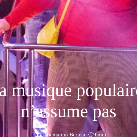
la musique populair
n’assume pas
culture
-
Benjamin Berteau
-
9 min.