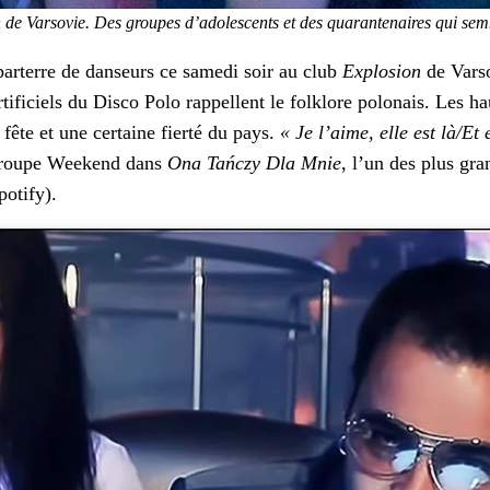
n de Varso­vie. Des groupes d’adolescents et des quar­an­te­naires qui s
 parterre de danseurs ce same­di soir au club
Explo­sion
de Varso­
fi­ciels du Dis­co Polo rap­pel­lent le folk­lore polon­ais. Les h
fête et une cer­taine fierté du pays.
« Je l’aime, elle est là/Et
 groupe Week­end dans
Ona Tańczy Dla Mnie
, l’un des plus gra
­ti­fy).