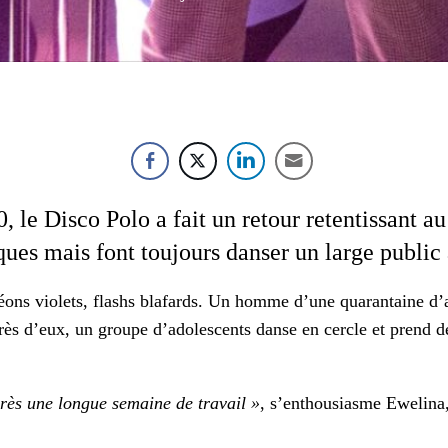
 le Dis­co Polo a fait un retour reten­tis­sant 
­tiques mais font tou­jours danser un large pub­li
éons vio­lets, flashs bla­fards. Un homme d’une quar­an­taine d
Près d’eux, un groupe d’adolescents danse en cer­cle et prend 
près une longue semaine de tra­va
il
»
, s’enthousiasme Eweli­na,