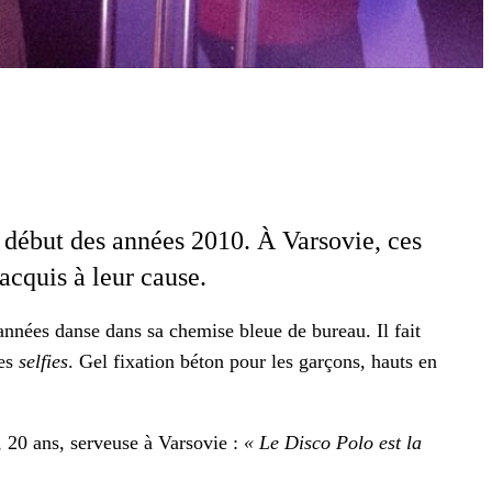
au début des années 2010. À Varso­vie, ces
c acquis à leur cause.
’années danse dans sa chemise bleue de bureau. Il fait
des
self­ies
. Gel fix­a­tion béton pour les garçons, hauts en
 20 ans, serveuse à Varso­vie :
«
Le Dis­co Polo est la