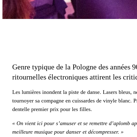
Genre typ­ique de la Pologne des années 90,
ritour­nelles élec­tron­iques attirent les cri
Les lumières inon­dent la piste de danse. Lasers bleus, n
tournoy­er sa com­pagne en cuis­sardes de vinyle blanc. 
den­telle pre­mier prix pour les filles.
« On vient ici pour s’amuser et se remet­tre d’aplomb a
meilleure musique pour danser et décom­press­er. »