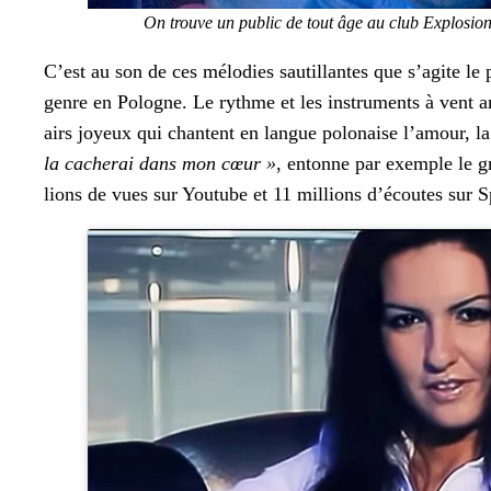
On trou­ve un pub­lic de tout âge au club Explo­sio
C’est au son de ces mélodies sautil­lantes que s’agite le
genre en Pologne. Le rythme et les instru­ments à vent arti­
airs joyeux qui chantent en langue polon­aise l’amour, la 
la cacherai dans mon cœur »
, entonne par exem­ple le
lions de vues sur Youtube et 11 mil­lions d’écoutes sur Spo