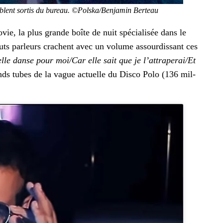
em­blent sor­tis du bureau. ©Polska/Benjamin Berteau
vie, la plus grande boîte de nuit spé­cial­isée dans le
auts par­leurs crachent avec un vol­ume assour­dis­sant ces
 elle danse pour moi/Car elle sait que je l’attraperai/Et
nds tubes de la vague actuelle du Dis­co Polo (136 mil­