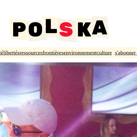
té
libertés
ressources
frontières
environnement
culture
s'abonner 